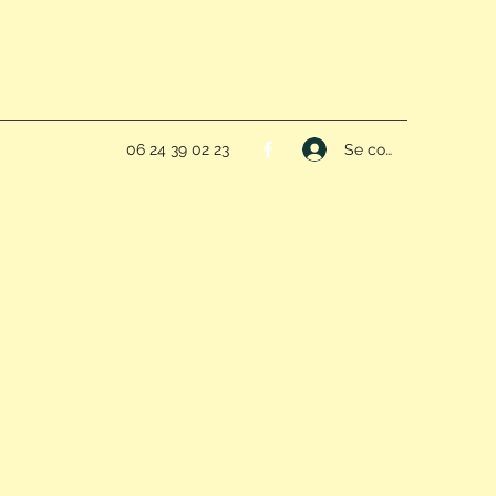
Contact
Se connecter
06 24 39 02 23