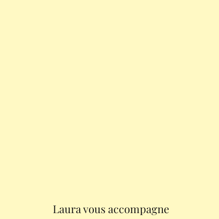
Laura vous accompagne