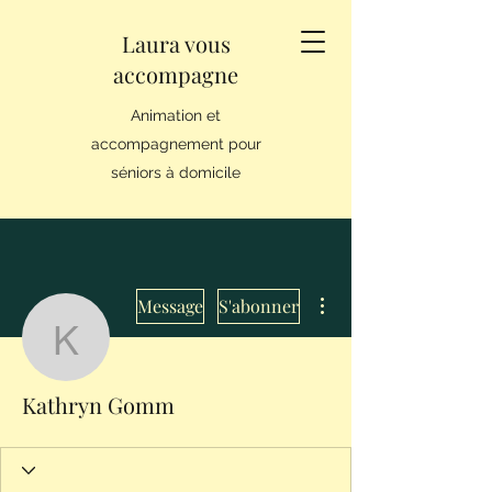
Laura vous
accompagne
Animation et
accompagnement pour
séniors à domicile
Plus d'actions
Message
S'abonner
Kathryn Gomm
Kathryn Gomm