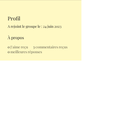
Profil
A rejoint le groupe le : 24 juin 2023
À propos
0
J'aime reçu
3
commentaires reçus
0
meilleures réponses
Kathryn Gomm
Laura vous accompagne
N° SIRET
898110366
Saleilles et communes alentours